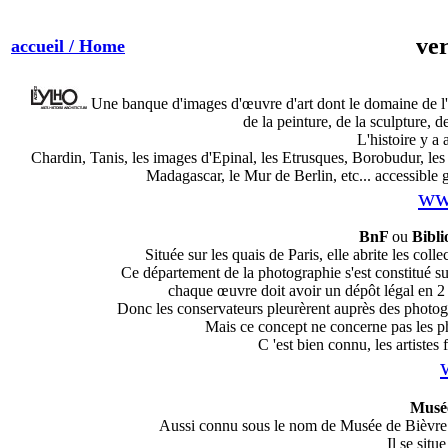
ver
accueil / Home
Une banque d'images d'œuvre d'art dont le domaine de l'art
de la peinture, de la sculpture, d
L'histoire y a 
Chardin, Tanis, les images d'Epinal, les Etrusques, Borobudur, les
Madagascar, le Mur de Berlin, etc...
accessible g
ww
BnF
ou
Bibli
Située sur les quais de Paris, elle abrite les coll
Ce département de la photographie s'est constitué sur 
chaque œuvre doit avoir un dépôt légal en 2 
Donc les conservateurs pleurèrent auprès des photogr
Mais ce concept ne concerne pas les ph
C 'est bien connu, les artistes
Musée
Aussi connu sous le nom de Musée de Bièvre es
Il se situ